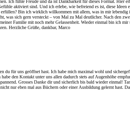
n. Ich fühle Freude und da ist Dankbarkeit für dieses Format. Hier e
hle aktiviert sind. Und ich erlebe, wie befreiend es ist, diese Ideen 
üllen? Bin ich wirklich willkommen mit allem, was in mir lebendig is
cht, was sich gern versteckt – von Mal zu Mal deutlicher. Nach den zw
er Familie mit noch mehr Gelassenheit. Wieder einmal bin ich mir sich
hren. Herzliche Grüße, dankbar, Marco
 du für uns geöffnet hast. Ich habe mich maximal wohl und sichergefüh
, ich habe den Kontakt unter uns allen dadurch stets auf Augenhöhe em
spannend. Grosses Danke dir und sicherlich bis bald wieder einmal! Tam
e nicht nur eben mal aus Büchern oder einer Ausbildung gelernt hast. Da