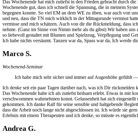
Das Wochenende hat mich zutiefst in den Frieden gebracht durch di
Wochenende gut, dass ich schnell die Spannung, die in meinem Syste
begegnen konnte. So viel EM an dem WE zu üben, war auch von unschät
und neu, dass die TN mich wirklich in der Mittagsrunde vermisst h
vermisse und mich schätzen. Auch von dir die Rückmeldung, dass ich m
nehme. (Ganz im Sinne von Nimm mehr als du gibst) Wir haben uns ni
so liebevoll gestaltet mit Blumen und Spielzeug, Verpflegung und Get
Ich habe nichts versäumt. Tanzen war da, Spass war da, Ich werde dic
Marco S.
Wochenend-Seminar
Ich habe mich sehr sicher und immer auf Augenhöhe gefühlt — 
Ich denke seit ein paar Tagen darüber nach, was ich Dir rückmelden kön
Das Wochenende habe ich als zutiefst heilsam erlebt. Etwas in mir kon
verschwommen wahrnehmen konnt. Gelassenheit hat sich eingestellt 
gekommen. Ich danke Ralf für seine sensible und haltgebende Beglei
dass die Arbeit noch lange nicht abgeschlossen ist. Ich würde sie ger
Erlebnis mit einem Therapeuten und ich denke, so müsste es eigentli
Andrea G.