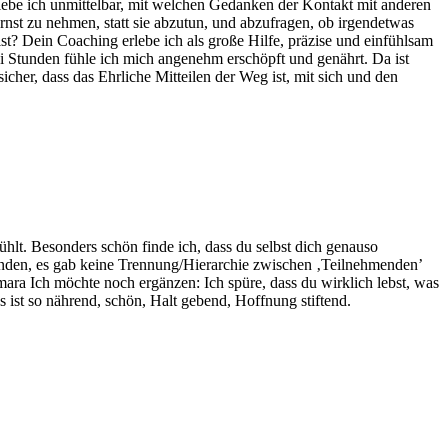
rlebe ich unmittelbar, mit welchen Gedanken der Kontakt mit anderen
ernst zu nehmen, statt sie abzutun, und abzufragen, ob irgendetwas
t? Dein Coaching erlebe ich als große Hilfe, präzise und einfühlsam
ei Stunden fühle ich mich angenehm erschöpft und genährt. Da ist
er, dass das Ehrliche Mitteilen der Weg ist, mit sich und den
lt. Besonders schön finde ich, dass du selbst dich genauso
pfunden, es gab keine Trennung/Hierarchie zwischen ‚Teilnehmenden’
ara Ich möchte noch ergänzen: Ich spüre, dass du wirklich lebst, was
s ist so nährend, schön, Halt gebend, Hoffnung stiftend.