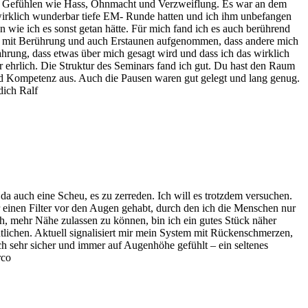
it Gefühlen wie Hass, Ohnmacht und Verzweiflung. Es war an dem
wirklich wunderbar tiefe EM- Runde hatten und ich ihm unbefangen
wie ich es sonst getan hätte. Für mich fand ich es auch berührend
mir mit Berührung und auch Erstaunen aufgenommen, dass andere mich
ahrung, dass etwas über mich gesagt wird und dass ich das wirklich
ehrlich. Die Struktur des Seminars fand ich gut. Du hast den Raum
 und Kompetenz aus. Auch die Pausen waren gut gelegt und lang genug.
dich Ralf
 da auch eine Scheu, es zu zerreden. Ich will es trotzdem versuchen.
er einen Filter vor den Augen gehabt, durch den ich die Menschen nur
, mehr Nähe zulassen zu können, bin ich ein gutes Stück näher
lichen. Aktuell signalisiert mir mein System mit Rückenschmerzen,
ich sehr sicher und immer auf Augenhöhe gefühlt – ein seltenes
rco