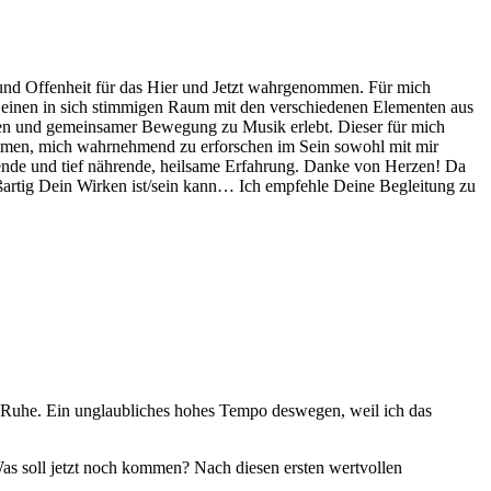
it und Offenheit für das Hier und Jetzt wahrgenommen. Für mich
s einen in sich stimmigen Raum mit den verschiedenen Elementen aus
sen und gemeinsamer Bewegung zu Musik erlebt. Dieser für mich
ommen, mich wahrnehmend zu erforschen im Sein sowohl mit mir
uende und tief nährende, heilsame Erfahrung. Danke von Herzen! Da
oßartig Dein Wirken ist/sein kann… Ich empfehle Deine Begleitung zu
e Ruhe. Ein unglaubliches hohes Tempo deswegen, weil ich das
Was soll jetzt noch kommen? Nach diesen ersten wertvollen