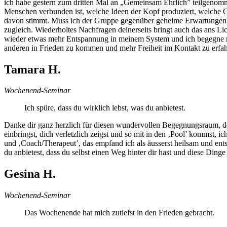
ich habe gestern zum dritten Mal an „Gemeinsam Ehrlich” teilgenomme
Menschen verbunden ist, welche Ideen der Kopf produziert, welche Gefü
davon stimmt. Muss ich der Gruppe gegenüber geheime Erwartungen erf
zugleich. Wiederholtes Nachfragen deinerseits bringt auch das ans Li
wieder etwas mehr Entspannung in meinem System und ich begegne mein
anderen in Frieden zu kommen und mehr Freiheit im Kontakt zu erfa
Tamara H.
Wochenend-Seminar
Ich spüre, dass du wirklich lebst, was du anbietest.
Danke dir ganz herzlich für diesen wundervollen Begegnungsraum, den
einbringst, dich verletzlich zeigst und so mit in den ‚Pool’ kommst
und ‚Coach/Therapeut’, das empfand ich als äusserst heilsam und ent
du anbietest, dass du selbst einen Weg hinter dir hast und diese Ding
Gesina H.
Wochenend-Seminar
Das Wochenende hat mich zutiefst in den Frieden gebracht.