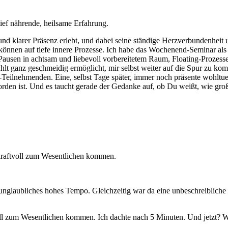
tief nährende, heilsame Erfahrung.
er und klarer Präsenz erlebt, und dabei seine ständige Herzverbundenhe
 können auf tiefe innere Prozesse. Ich habe das Wochenend-Seminar al
Pausen in achtsam und liebevoll vorbereitetem Raum, Floating-Prozes
lt ganz geschmeidig ermöglicht, mir selbst weiter auf die Spur zu k
-Teilnehmenden. Eine, selbst Tage später, immer noch präsente wohlt
 worden ist. Und es taucht gerade der Gedanke auf, ob Du weißt, wie gr
o kraftvoll zum Wesentlichen kommen.
 unglaubliches hohes Tempo. Gleichzeitig war da eine unbeschreiblich
tvoll zum Wesentlichen kommen. Ich dachte nach 5 Minuten. Und jetzt? 