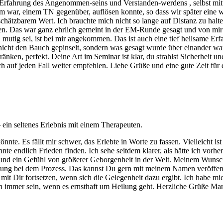
e Erfahrung des Angenommen-seins und Verstanden-werdens , selbst m
m war, einem TN gegenüber, auflösen konnte, so dass wir später eine 
zbarem Wert. Ich brauchte mich nicht so lange auf Distanz zu halten 
atten. Das war ganz ehrlich gemeint in der EM-Runde gesagt und von 
utig sei, ist bei mir angekommen. Das ist auch eine tief heilsame Erf
cht den Bauch gepinselt, sondern was gesagt wurde über einander war 
ränken, perfekt. Deine Art im Seminar ist klar, du strahlst Sicherheit
h auf jeden Fall weiter empfehlen. Liebe Grüße und eine gute Zeit für 
ein seltenes Erlebnis mit einem Therapeuten.
nte. Es fällt mir schwer, das Erlebte in Worte zu fassen. Vielleicht ist
nte endlich Frieden finden. Ich sehe seitdem klarer, als hätte ich vorh
und ein Gefühl von größerer Geborgenheit in der Welt. Meinem Wunsch
tung bei dem Prozess. Das kannst Du gern mit meinem Namen veröffent
n mit Dir fortsetzen, wenn sich die Gelegenheit dazu ergibt. Ich habe m
ch immer sein, wenn es ernsthaft um Heilung geht. Herzliche Grüße Ma