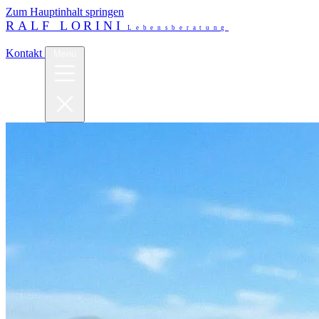
Zum Hauptinhalt springen
RALF LORINI
Lebensberatung
Über mich
Begleitung
Veranstaltungen
Kontakt
Menü