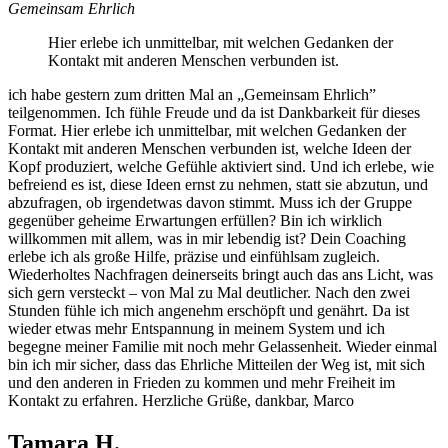
Gemeinsam Ehrlich
Hier erlebe ich unmittelbar, mit welchen Gedanken der
Kontakt mit anderen Menschen verbunden ist.
ich habe gestern zum dritten Mal an „Gemeinsam Ehrlich”
teilgenommen. Ich fühle Freude und da ist Dankbarkeit für dieses
Format. Hier erlebe ich unmittelbar, mit welchen Gedanken der
Kontakt mit anderen Menschen verbunden ist, welche Ideen der
Kopf produziert, welche Gefühle aktiviert sind. Und ich erlebe, wie
befreiend es ist, diese Ideen ernst zu nehmen, statt sie abzutun, und
abzufragen, ob irgendetwas davon stimmt. Muss ich der Gruppe
gegenüber geheime Erwartungen erfüllen? Bin ich wirklich
willkommen mit allem, was in mir lebendig ist? Dein Coaching
erlebe ich als große Hilfe, präzise und einfühlsam zugleich.
Wiederholtes Nachfragen deinerseits bringt auch das ans Licht, was
sich gern versteckt – von Mal zu Mal deutlicher. Nach den zwei
Stunden fühle ich mich angenehm erschöpft und genährt. Da ist
wieder etwas mehr Entspannung in meinem System und ich
begegne meiner Familie mit noch mehr Gelassenheit. Wieder einmal
bin ich mir sicher, dass das Ehrliche Mitteilen der Weg ist, mit sich
und den anderen in Frieden zu kommen und mehr Freiheit im
Kontakt zu erfahren. Herzliche Grüße, dankbar, Marco
Tamara H.