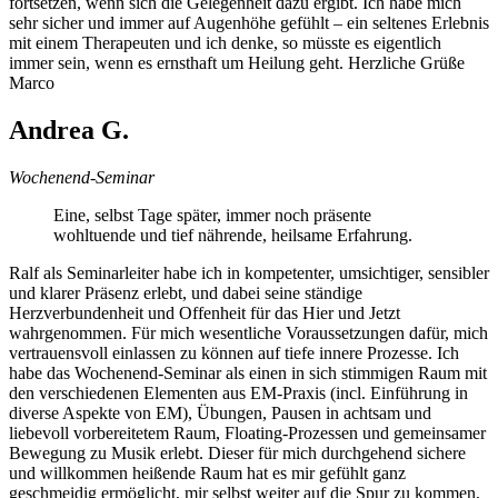
fortsetzen, wenn sich die Gelegenheit dazu ergibt. Ich habe mich
sehr sicher und immer auf Augenhöhe gefühlt – ein seltenes Erlebnis
mit einem Therapeuten und ich denke, so müsste es eigentlich
immer sein, wenn es ernsthaft um Heilung geht. Herzliche Grüße
Marco
Andrea G.
Wochenend-Seminar
Eine, selbst Tage später, immer noch präsente
wohltuende und tief nährende, heilsame Erfahrung.
Ralf als Seminarleiter habe ich in kompetenter, umsichtiger, sensibler
und klarer Präsenz erlebt, und dabei seine ständige
Herzverbundenheit und Offenheit für das Hier und Jetzt
wahrgenommen. Für mich wesentliche Voraussetzungen dafür, mich
vertrauensvoll einlassen zu können auf tiefe innere Prozesse. Ich
habe das Wochenend-Seminar als einen in sich stimmigen Raum mit
den verschiedenen Elementen aus EM-Praxis (incl. Einführung in
diverse Aspekte von EM), Übungen, Pausen in achtsam und
liebevoll vorbereitetem Raum, Floating-Prozessen und gemeinsamer
Bewegung zu Musik erlebt. Dieser für mich durchgehend sichere
und willkommen heißende Raum hat es mir gefühlt ganz
geschmeidig ermöglicht, mir selbst weiter auf die Spur zu kommen,