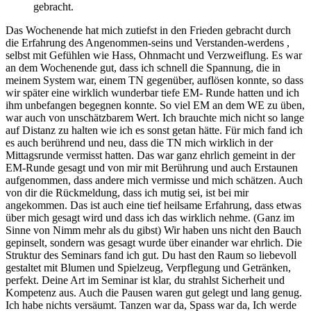
gebracht.
Das Wochenende hat mich zutiefst in den Frieden gebracht durch
die Erfahrung des Angenommen-seins und Verstanden-werdens ,
selbst mit Gefühlen wie Hass, Ohnmacht und Verzweiflung. Es war
an dem Wochenende gut, dass ich schnell die Spannung, die in
meinem System war, einem TN gegenüber, auflösen konnte, so dass
wir später eine wirklich wunderbar tiefe EM- Runde hatten und ich
ihm unbefangen begegnen konnte. So viel EM an dem WE zu üben,
war auch von unschätzbarem Wert. Ich brauchte mich nicht so lange
auf Distanz zu halten wie ich es sonst getan hätte. Für mich fand ich
es auch berührend und neu, dass die TN mich wirklich in der
Mittagsrunde vermisst hatten. Das war ganz ehrlich gemeint in der
EM-Runde gesagt und von mir mit Berührung und auch Erstaunen
aufgenommen, dass andere mich vermisse und mich schätzen. Auch
von dir die Rückmeldung, dass ich mutig sei, ist bei mir
angekommen. Das ist auch eine tief heilsame Erfahrung, dass etwas
über mich gesagt wird und dass ich das wirklich nehme. (Ganz im
Sinne von Nimm mehr als du gibst) Wir haben uns nicht den Bauch
gepinselt, sondern was gesagt wurde über einander war ehrlich. Die
Struktur des Seminars fand ich gut. Du hast den Raum so liebevoll
gestaltet mit Blumen und Spielzeug, Verpflegung und Getränken,
perfekt. Deine Art im Seminar ist klar, du strahlst Sicherheit und
Kompetenz aus. Auch die Pausen waren gut gelegt und lang genug.
Ich habe nichts versäumt. Tanzen war da, Spass war da, Ich werde